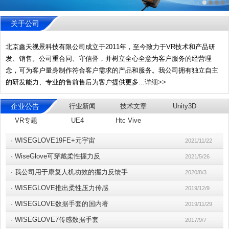
关于公司
北京鑫天视景科技有限公司成立于2011年，至今致力于VR技术和产品研
发、销售。公司重合同、守信誉，并树立全心全意为客户服务的经营理
念，可为客户量身制作符合客户需求的产品和服务。我公司拥有独立自主
的研发能力、专业的售前售后为客户提供更多...
详细>>
企业公告
行业新闻
技术文章
Unity3D
VR专题
UE4
Htc Vive
·
WISEGLOVE19FE+元宇宙
2021/11/22
·
WiseGlove可穿戴柔性握力反
2021/5/26
·
我公司用于康复人机功效的握力反馈手
2020/8/3
·
WISEGLOVE推出柔性压力传感
2019/12/9
·
WISEGLOVE数据手套的国内著
2019/11/29
·
WISEGLOVE7传感数据手套
2017/9/7