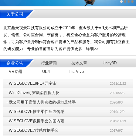
关于公司
北京鑫天视景科技有限公司成立于2011年，至今致力于VR技术和产品研
发、销售。公司重合同、守信誉，并树立全心全意为客户服务的经营理
念，可为客户量身制作符合客户需求的产品和服务。我公司拥有独立自主
的研发能力、专业的售前售后为客户提供更多...
详细>>
企业公告
行业新闻
技术文章
Unity3D
VR专题
UE4
Htc Vive
·
WISEGLOVE19FE+元宇宙
2021/11/22
·
WiseGlove可穿戴柔性握力反
2021/5/26
·
我公司用于康复人机功效的握力反馈手
2020/8/3
·
WISEGLOVE推出柔性压力传感
2019/12/9
·
WISEGLOVE数据手套的国内著
2019/11/29
·
WISEGLOVE7传感数据手套
2017/9/7