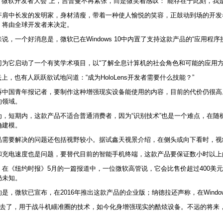
的“微软开发者大会”上，吉普曼不再紧张，而是微笑着感叹：“能存在于此刻，我
齐肩中长发的发明家，身材清瘦，带着一种使人愉悦的笑容，正鼓动到场的开发者为
，将由全球开发者来决定。
说，一个好消息是，微软已在Windows 10中内置了支持这款产品的“应用程序接口
。
为它启动了一个有奖学术项目，以“了解全息计算机的社会角色和可能的应用方式”。
坛上，也有人跃跃欲试地问道：“成为HoloLens开发者需要什么技能？”
诉中国青年报记者，要制作这种增强现实
设备能使用的内容，目前的代价仍很高
的领域。
为，短期内，这款产品不适合普通消费者，因为“识别技术”也是一个难点，在随
确建模。
品需要解决的问题还包括视野较小。据试鑫天视景介绍，在侧头或向下看时，视线
和充电速度也是问题，要替代目前的智能手机终端，这款产品要保证数小时以上
在《纽约时报》5月的一篇报道中，一位微软高管说，它会比售价超过400美元(约
仍未知。
是，微软已宣布，在2016年推出这款产品的企业版；纳德拉还声称，在Windo
年过去了，用于战斗机瞄准圈的技术，如今化身增强现实的酷炫设备。不远的将来，