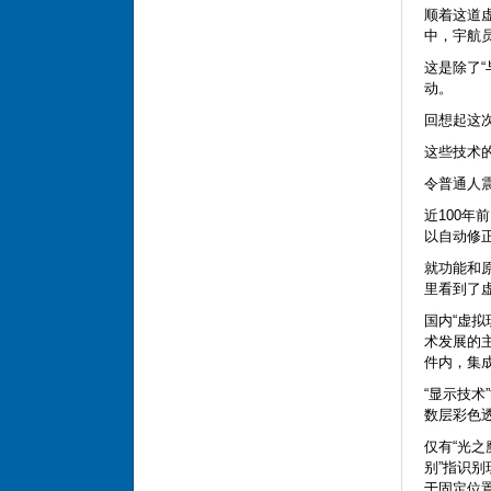
顺着这道
中，宇航
这是除了
动。
回想起这
这些技术的
令普通人震
近100
以自动修
就功能和原
里看到了
国内“虚拟
术发展的
件内，集成
“显示技
数层彩色
仅有“光
别”指识
于固定位