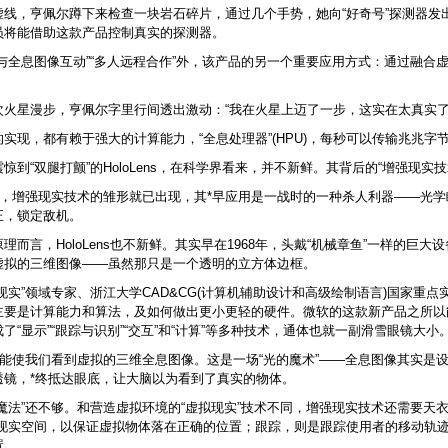
虚线，亨佩尔蹲下来检查一块岩石碎片，通过几个手势，她向“好奇号”探测器发
员将能借助这款产品控制真实的探测器。
“与全息图像互动”“多人远程合作”外，该产品的另一个重要应用方式：通过融
次火星漫步，亨佩尔字里行间透出激动：“我在火星上迈了一步，这实在太真实了
实现，都有赖于强大的计算能力，“全息处理器”(HPU)，每秒可以传输兆兆字节(
惊到“双腿打颤”的HoloLens，在科学界看来，并不新鲜。其背后的“增强现实
年前，增强现实技术的雏形就已出现，其*早应用是一战时的一种杀人利器——光
正，锁定敌机。
理而言，HoloLens也不新鲜。其实早在1968年，头戴“机械章鱼”一样的巨
虚拟的三维图像——虽然那只是一个透明的立方体边框。
现实
”领域专家、浙江大学CAD&CG(计算机辅助设计和高级绘制语言)国家重
主要是计算能力和算法，及如何做出更小更轻的硬件。微软的这款新产品之所以
了“显示”“跟踪与识别”“交互”和“计算”等多种技术，通体也就一副滑雪眼镜大小
术”能使我们看到虚拟的三维全息图像。这是一场“光的魔术”——全息图像其实
透镜，*终抵达眼底，让大脑以为看到了真实的物体。
之魔法”还不够。和营造虚拟环境的“虚拟现实”技术不同，增强现实技术还需要天
别现实空间，以保证虚拟物体落在正确的位置；跟踪，则是跟踪使用者的移动轨迹
置。