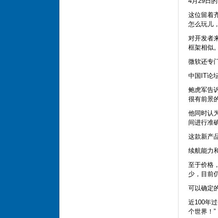
4月29日
这位留着
怎么玩儿
对开发者来
框架相似
微软还专门
中国IT论
鲍虎军告
很有前景
他同时认
间进行准
这款新产
续航能力
至于价格，
少，目前
可以确定的
近100
个世界！”