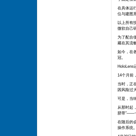
在具体运
位与建图
以上所有技
微软自己研
为了配合使
藏在其流
如今，在各
冠。
HoloL
14个月
当时，正在
因风险过
可是，当
从那时起，
脐带”—
在随后的会
操作系统