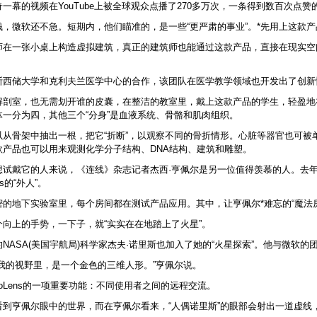
一幕的视频在YouTube上被全球观众点播了270多万次，一条得到数百次点赞
钱，微软还不急。短期内，他们瞄准的，是一些“更严肃的事业”。*先用上这款
师在一张小桌上构造虚拟建筑，真正的建筑师也能通过这款产品，直接在现实空
斯西储大学和克利夫兰医学中心的合作，该团队在医学教学领域也开发出了创新
解剖室，也无需划开谁的皮囊，在整洁的教室里，戴上这款产品的学生，轻盈地
体一分为四，其他三个“分身”是血液系统、骨骼和肌肉组织。
以从骨架中抽出一根，把它“折断”，以观察不同的骨折情形。心脏等器官也可被
款产品也可以用来观测化学分子结构、DNA结构、建筑和雕塑。
想试戴它的人来说，《连线》杂志记者杰西·亨佩尔是另一位值得羡慕的人。去年
ns的“外人”。
的地下实验室里，每个房间都在测试产品应用。其中，让亨佩尔*难忘的“魔法房间
个向上的手势，一下子，就“实实在在地踏上了火星”。
NASA(美国宇航局)科学家杰夫·诺里斯也加入了她的“火星探索”。他与微软
在我的视野里，是一个金色的三维人形。”亨佩尔说。
loLens的一项重要功能：不同使用者之间的远程交流。
看到亨佩尔眼中的世界，而在亨佩尔看来，“人偶诺里斯”的眼部会射出一道虚线