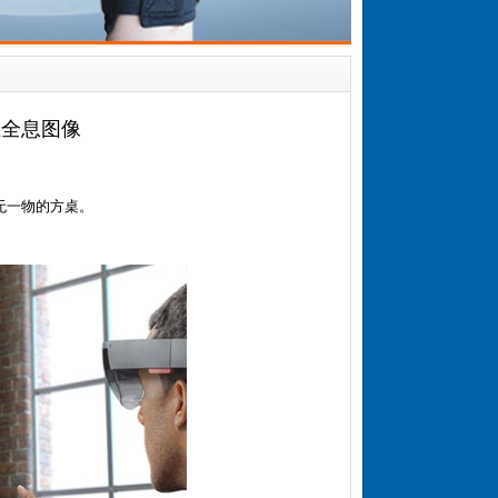
维全息图像
无一物的方桌。