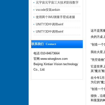
元宇宙元宇宙三大技术阶段数字
vscode安装arduin
使用两个IMU测量手臂或者腿
UNITY3D中调用winf
这不是黑魔
UNITY3D中调用winf
央的方桌
联系我们 Contact
“创造一
我在火星
电话:010-84673664
官网:www.wiseglove.com
“凭空造物
Beijing Xintian Vision technology
它是世界
Co., Ltd.
其“魔法”
在今年1
为它的“魔
“创造一
很快，沿
和葱茏的