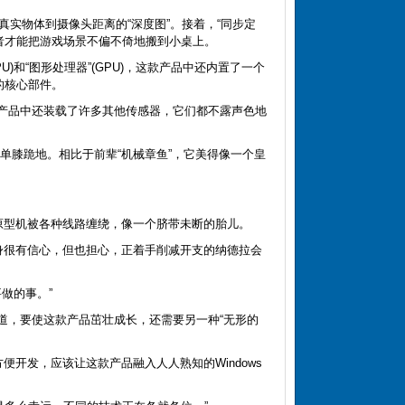
实物体到摄像头距离的“深度图”。接着，“同步定
者才能把游戏场景不偏不倚地搬到小桌上。
)和“图形处理器”(GPU)，这款产品中还内置了一个
品的核心部件。
，该产品中还装载了许多其他传感器，它们都不露声色地
或单膝跪地。相比于前辈“机械章鱼”，它美得像一个皇
原型机被各种线路缠绕，像一个脐带未断的胎儿。
本身很有信心，但也担心，正着手削减开支的纳德拉会
做的事。”
知道，要使这款产品茁壮成长，还需要另一种“无形的
方便开发，应该让这款产品融入人人熟知的Windows