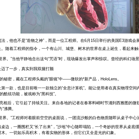
法，他也不是“造物之神”，而是一位工程师。在6月15日举行的美国E3游戏会
上。随着工程师的指令，一个有山川、城堡、树木的世界在桌上诞生，看起来触
个世界。”当他平静地念出这句“咒语”时，现场爆发出掌声和惊叹。曾经的科幻场
上迈了一步，真实到我双腿打颤
”的秘密，藏在工程师头戴的“眼镜”中——微软的*新产品，HoloLens。
上第一款，也是目前唯一一款独立的“全息计算机”。能让使用者在真实物理空间
般的酷炫功能，被戏称为“黑科技”。
月亮相后，它引起了持续关注。来自各地的记者在春寒料峭时节涌到西雅图的微
力”沸腾。
个世界。”工程师对着眼前空空的桌面说，一团流沙般的白色物质随即从桌子中心
着桌边，一圈围栏又“长了出来”，“沙地”中心随即塌陷，一个奇妙的世界从桌
树木。一切如乐高积木，有着实物的形体，但它们又全是光的幻象。