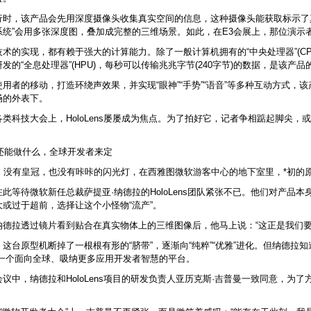
行时，该产品会先用深度摄像头收集真实空间的信息，这种摄像头能获取标示了真
系统”会用多张深度图，叠加成完整的三维场景。如此，在E3会展上，那位演示
术的实现，都有赖于强大的计算能力。除了一般计算机拥有的“中央处理器”(CPU
发的“全息处理器”(HPU)，每秒可以传输兆兆字节(240字节)的数据，是该产
用者的移动，打造环绕声效果，并实现“眼神”“手势”“语音”等多种互动方式
畅的外表下。
类科技大会上，HoloLens屡屡成为焦点。为了拍好它，记者争相踮起脚尖，
ens还能做什么，全球开发者来定
前，没有皇冠，也没有咔咔的闪光灯，在西雅图微软游客中心的地下室里，*初的
此等待微软新任总裁萨提亚·纳德拉的HoloLens团队紧张不已。他们对产品
大或过于超前，选择让这个小怪物“流产”。
纳德拉透过镜片看到贴合在真实物体上的三维图像后，他马上说：“这正是我们要
这台原型机断掉了一根根有形的“脐带”，逐渐向“纯粹”“优雅”进化。但纳德拉
—一个面向全球、吸纳更多应用开发者智慧的平台。
议中，纳德拉和HoloLens项目的研发负责人亚历克斯·吉普曼一致同意，为了
。