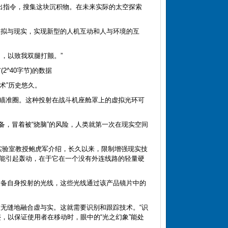
出指令，搜集这块沉积物。在未来实际的太空探索
合虚拟与现实，实现新型的人机互动和人与环境的互
，以致我双腿打颤。”
2^40字节)的数据
技术”历史悠久。
学瞄准圈。这种投射在战斗机座舱罩上的虚拟光环可
大设备，冒着被“烧脑”的风险，人类就第一次在现实空间
点实验室教授鲍虎军介绍，长久以来，限制增强现实技
能引起轰动，在于它在一个没有外连线路的轻量硬
。
是设备自身投射的光线，这些光线通过该产品镜片中的
衣无缝地融合虚与实。这就需要识别和跟踪技术。“识
，以保证使用者在移动时，眼中的“光之幻象”能处