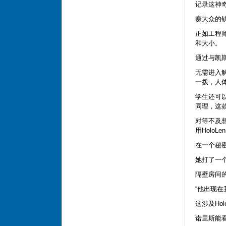
记录这神奇
赚大众的
正如工程
和大小。
通过与凯
无需进入
一拨，人
学生还可
同理，这
对等不及
用HoloLe
在一个秘密
她打了一
隔壁房间的
“他出现
这涉及Ho
诺里斯能