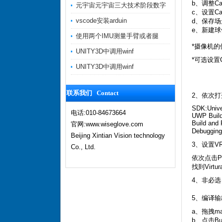
b、调整Came
元宇宙元宇宙三大技术阶段数字
c、设置Cam
vscode安装arduin
d、保存场景为
e、新建球体
使用两个IMU测量手臂或者腿
*摄像机的
UNITY3D中调用winf
*可选设置Cl
UNITY3D中调用winf
联系我们 Contact
2、依次打开Fi
SDK:Unive
电话:010-84673664
UWP Buil
Build and
官网:www.wiseglove.com
Debugg
Beijing Xintian Vision technology
3、设置VR 
Co., Ltd.
依次点击Play
找到Virtur
4、非必选
5、编译输出
a、拖拽main
b、点击B