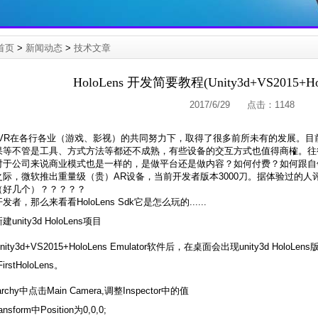
首页
>
新闻动态
>
技术文章
HoloLens 开发简要教程(Unity3d+VS2015+Holo
2017/6/29 点击：
1148
、VR在各行各业（游戏、影视）的共同努力下，取得了很多前所未有的发展。
果等不管是工具、方式方法等都还不成熟，有些设备的交互方式也值得商榷。往
对于公司来说商业模式也是一样的，是做平台还是做内容？如何付费？如何跟自领
之际，微软推出重量级（贵）AR设备，当前开发者版本3000刀。据体验过的人
（好几个）？？？？？
者，那么来看看HoloLens Sdk它是怎么玩的......
nity3d HoloLens项目
ity3d+VS2015+HoloLens Emulator软件后，在桌面会出现unity3d Hol
rstHoloLens。
archy中点击Main Camera,调整Inspector中的值
sform中Position为0,0,0;