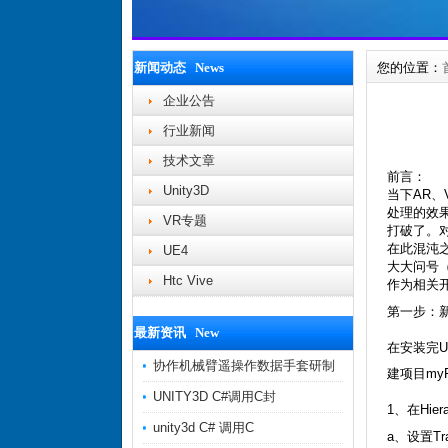
新闻动态 News
您的位置：
企业公告
行业新闻
技术文章
前言：
Unity3D
当下AR
处理的效
VR专题
打破了。
在此混沌
UE4
大大问号
Htc Vive
作为相关开发
第一步：新建u
最新资讯 New
在安装完Un
协作机械臂遥操作数据手套研制
建项目myFi
UNITY3D C#调用C封
1、在Hier
unity3d C# 调用C
a、设置Tran