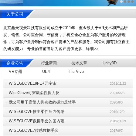
关于公司
北京鑫天视景科技有限公司成立于2011年，至今致力于VR技术和产品研
发、销售。公司重合同、守信誉，并树立全心全意为客户服务的经营理
念，可为客户量身制作符合客户需求的产品和服务。我公司拥有独立自主
的研发能力、专业的售前售后为客户提供更多...
详细>>
企业公告
行业新闻
技术文章
Unity3D
VR专题
UE4
Htc Vive
·
WISEGLOVE19FE+元宇宙
2021/11/22
·
WiseGlove可穿戴柔性握力反
2021/5/26
·
我公司用于康复人机功效的握力反馈手
2020/8/3
·
WISEGLOVE推出柔性压力传感
2019/12/9
·
WISEGLOVE数据手套的国内著
2019/11/29
·
WISEGLOVE7传感数据手套
2017/9/7