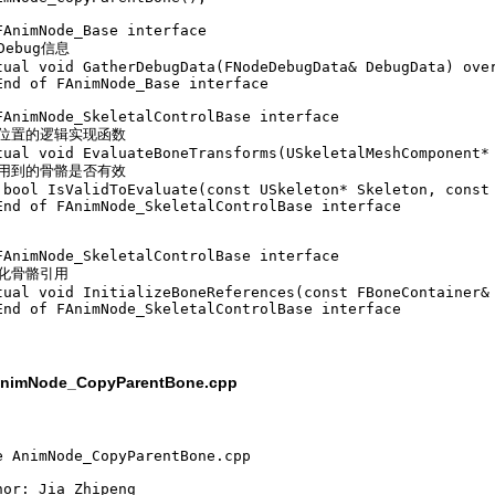
FAnimNode_Base interface  

Debug信息  

tual void GatherDebugData(FNodeDebugData& DebugData) over
End of FAnimNode_Base interface  

FAnimNode_SkeletalControlBase interface  

改位置的逻辑实现函数  

tual void EvaluateBoneTransforms(USkeletalMeshComponent* 
断用到的骨骼是否有效   

 bool IsValidToEvaluate(const USkeleton* Skeleton, const 
End of FAnimNode_SkeletalControlBase interface  

  

FAnimNode_SkeletalControlBase interface  

化骨骼引用  

tual void InitializeBoneReferences(const FBoneContainer& 
End of FAnimNode_SkeletalControlBase interface  

/AnimNode_CopyParentBone.cpp
e AnimNode_CopyParentBone.cpp 

hor: Jia Zhipeng 
