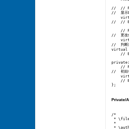
//  // 
//  显示
    vir
//  // 
    // 
//  更
    vir
//  判
virtual
    // 
private:
    // 
//  初始
    vir
    // 
};
Private
/* 

 * \fil
 * 

 * \aut