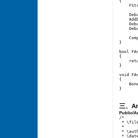
{  

    FSt
    Deb
    Add
    Deb
    Deb
    Com
}  

bool FA
{  

    ret
}  

void FA
{  

    Bon
}  
三、An
Public/
/* 

 * \fil
 * 

 * \aut
 * \dat