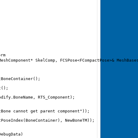
m  

eshComponent* SkelComp, FCSPose<FCompactPose>& MeshBases
BoneContainer();  

();  

dify.BoneName, RTS_Component);  

Bone cannot get parent component"));  

PoseIndex(BoneContainer), NewBoneTM));  

ebugData)  
