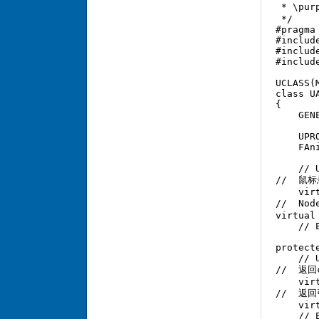
 * \pu
 */  

#pragma 
#includ
#includ
#includ
UCLASS(M
class U
{  

    GEN
    UPR
    FAn
    // 
//  鼠标
    vir
//  No
virtual
    // 
protecte
    // 
//  返回
    vir
//  返回
    vir
    // 