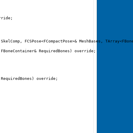
ride;  

SkelComp, FCSPose<FCompactPose>& MeshBases, TArray<FBone
FBoneContainer& RequiredBones) override;  

RequiredBones) override;  
