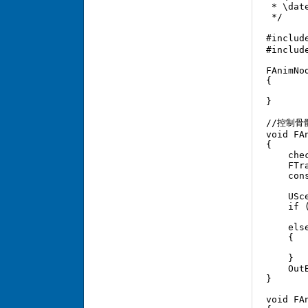
 * \dat
 */  

#includ
#includ
FAnimNo
{  

}  

//控制骨骼
void FA
{  

    che
    FTr
    con
    USc
    if 
       
    else
    {  

       
    }  

    Out
}  

void FA