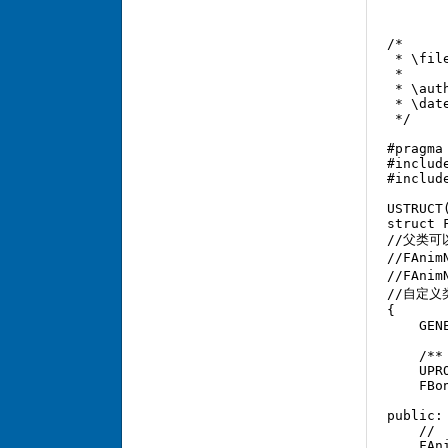
/* 

 * \fil
 * 

 * \aut
 * \dat
 */  

#pragma 
#includ
#includ
USTRUCT(
struct 
//父类可以是
//FAni
//FAni
//自定义
{  

    GEN
    /**
    UPR
    FBo
public: 
    // 
    FAn