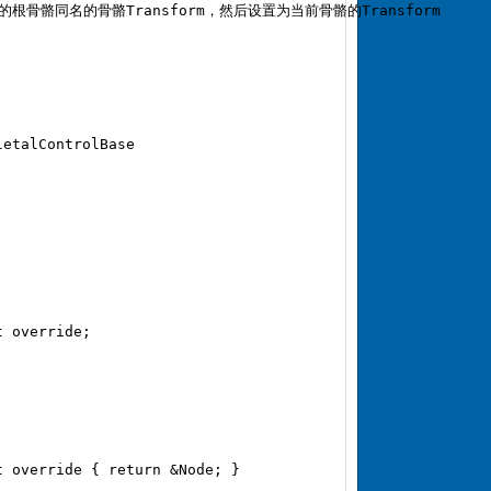
nt的根骨骼同名的骨骼Transform，然后设置为当前骨骼的Transform 

etalControlBase  

 override;  

 override { return &Node; }  
