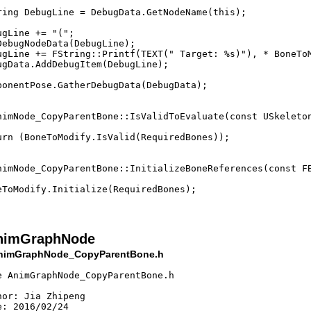
ring DebugLine = DebugData.GetNodeName(this);  

ugLine += "(";  

DebugNodeData(DebugLine);  

ugLine += FString::Printf(TEXT(" Target: %s)"), * BoneToM
ugData.AddDebugItem(DebugLine);  

ponentPose.GatherDebugData(DebugData);  

nimNode_CopyParentBone::IsValidToEvaluate(const USkeleton
urn (BoneToModify.IsValid(RequiredBones));  

nimNode_CopyParentBone::InitializeBoneReferences(const FB
eToModify.Initialize(RequiredBones);  

imGraphNode
AnimGraphNode_CopyParentBone.h
e AnimGraphNode_CopyParentBone.h 

hor: Jia Zhipeng 

e: 2016/02/24 
