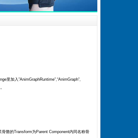
里加入”AnimGraphRuntime”,“AnimGraph”,
径。
Transform为Parent Component内同名称骨