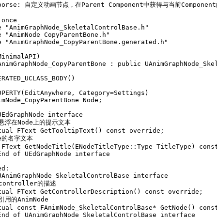
rporse: 自定义动画节点，在Parent Component中获得与当前Compone
once  

e "AnimGraphNode_SkeletalControlBase.h"  

e "AnimNode_CopyParentBone.h"  

e "AnimGraphNode_CopyParentBone.generated.h"  

inimalAPI)  

AnimGraphNode_CopyParentBone : public UAnimGraphNode_Skel
ERATED_UCLASS_BODY()  

OPERTY(EditAnywhere, Category=Settings)  

imNode_CopyParentBone Node;  

UEdGraphNode interface  

悬浮在Node上的提示文本  

tual FText GetTooltipText() const override;  

de的名字文本     

 FText GetNodeTitle(ENodeTitleType::Type TitleType) const
End of UEdGraphNode interface  

d:  

UAnimGraphNode_SkeletalControlBase interface  

controller的描述  

tual FText GetControllerDescription() const override;  

引用的AnimNode  

tual const FAnimNode_SkeletalControlBase* GetNode() const
End of UAnimGraphNode_SkeletalControlBase interface  
