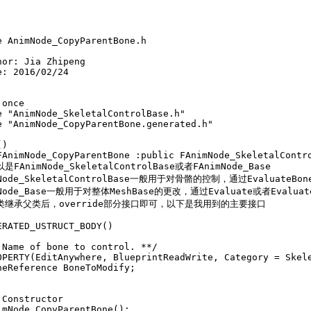
e AnimNode_CopyParentBone.h 

hor: Jia Zhipeng 

e: 2016/02/24  

once  

e "AnimNode_SkeletalControlBase.h"  

e "AnimNode_CopyParentBone.generated.h"  

)  

FAnimNode_CopyParentBone :public FAnimNode_SkeletalContro
FAnimNode_SkeletalControlBase或者FAnimNode_Base  

mNode_SkeletalControlBase一般用于对骨骼的控制，通过EvaluateBon
mNode_Base一般用于对整体MeshBase的更改，通过Evaluate或者Evaluate
类继承父类后，override部分接口即可，以下是我用到的主要接口  

ERATED_USTRUCT_BODY()  

 Name of bone to control. **/  

OPERTY(EditAnywhere, BlueprintReadWrite, Category = Skele
neReference BoneToModify;  

 

 Constructor  

imNode_CopyParentBone();  
