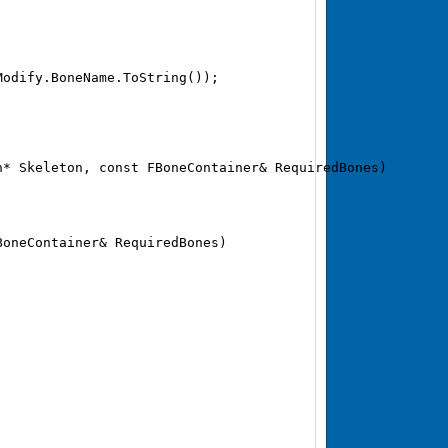
odify.BoneName.ToString());  

* Skeleton, const FBoneContainer& RequiredBones)  

oneContainer& RequiredBones)  
