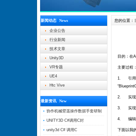
新闻动态 News
您的位置：
企业公告
行业新闻
技术文章
目的：在An
Unity3D
VR专题
主要过程
UE4
1. 引用相关
Htc Vive
“Blue
2. 实现
最新资讯 New
3. 实现
协作机械臂遥操作数据手套研制
4. 编辑工
UNITY3D C#调用C封
unity3d C# 调用C
下面以我的自