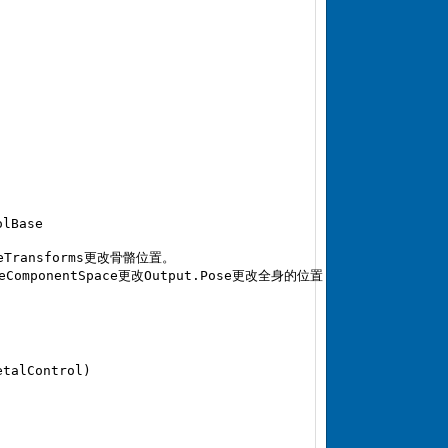
lBase  

eTransforms更改骨骼位置。  

ComponentSpace更改Output.Pose更改全身的位置  

talControl)  
