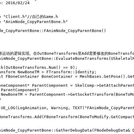
e: 2016/02/24  

e "Client.h"//自己的Game.h  

e "AnimNode_CopyParentBone.h"  

de_CopyParentBone::FAnimNode_CopyParentBone()  

运动的逻辑实现。在OutBoneTransforms里Add需要修改的BoneTransfor
nimNode_CopyParentBone::EvaluateBoneTransforms(USkeletalM
ck(OutBoneTransforms.Num() == 0);  

ansform NewBoneTM = FTransform::Identity;  

st FBoneContainer BoneContainer = MeshBases.GetPose().Get
eneComponent* ParentComponent = SkelComp->GetAttachParent
(ParentComponent)  

 NewBoneTM = ParentComponent->GetSocketTransform(BoneToMo
  

 UE_LOG(LogAnimation, Warning, TEXT("FAnimNode_CopyParent
BoneTransforms.Add(FBoneTransform(BoneToModify.GetCompact
nimNode_CopyParentBone::GatherDebugData(FNodeDebugData& D