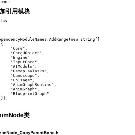
form：
加引用模块
ld.cs
ependencyModuleNames.AddRange(new string[]   

{   

     "Core",   

     "CoreUObject",   

     "Engine",   

     "InputCore",  

     "AIModule",  

     "GameplayTasks",  

     "Landscape",  

     "Foliage",  

     "AnimGraphRuntime",  

     "AnimGraph",  

     "BlueprintGraph"  

 });  
imNode类
AnimNode_CopyParentBone.h