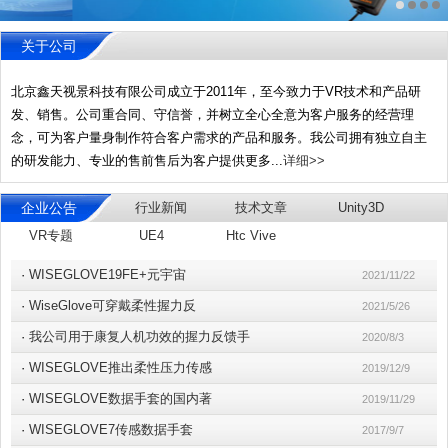
关于公司
北京鑫天视景科技有限公司成立于2011年，至今致力于VR技术和产品研
发、销售。公司重合同、守信誉，并树立全心全意为客户服务的经营理
念，可为客户量身制作符合客户需求的产品和服务。我公司拥有独立自主
的研发能力、专业的售前售后为客户提供更多...
详细>>
企业公告
行业新闻
技术文章
Unity3D
VR专题
UE4
Htc Vive
·
WISEGLOVE19FE+元宇宙
2021/11/22
·
WiseGlove可穿戴柔性握力反
2021/5/26
·
我公司用于康复人机功效的握力反馈手
2020/8/3
·
WISEGLOVE推出柔性压力传感
2019/12/9
·
WISEGLOVE数据手套的国内著
2019/11/29
·
WISEGLOVE7传感数据手套
2017/9/7