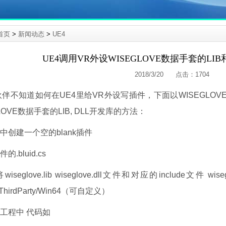
首页
>
新闻动态
>
UE4
UE4调用VR外设WISEGLOVE数据手套的LI
2018/3/20 点击：
1704
伴不知道如何在UE4里给VR外设写插件，下面以WISEGLO
LOVE数据手套的LIB, DLL开发库的方法：
4中创建一个空的blank插件
的.bluid.cs
iseglove.lib
wiseglove.
dll文件和对应的include文件
wise
s/ThirdParty/Win64（可自定义）
到工程中 代码如