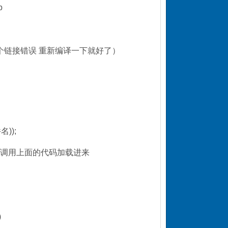
b
两个链接错误 重新编译一下就好了）
名));
台下 并调用上面的代码加载进来
)