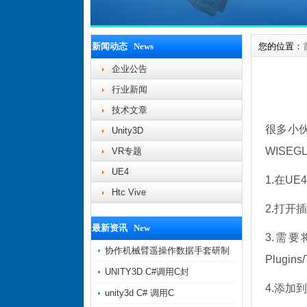
新闻动态 News
您的位置：
企业公告
行业新闻
技术文章
很多小伙
Unity3D
WISEG
VR专题
UE4
1.在UE
Htc Vive
2.打开插件
最新资讯 New
3.需要将w
协作机械臂遥操作数据手套研制
Plugin
UNITY3D C#调用C封
4.添加
unity3d C# 调用C