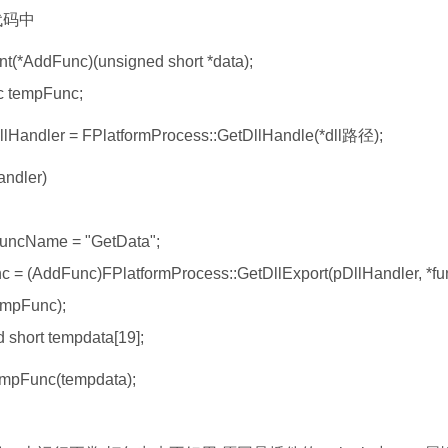
代码中
int(*AddFunc)(
unsigned short *data
);
 tempFunc;
llHandler = FPlatformProcess::GetDllHandle(*dll路径);
andler)
funcName = "
GetData
";
c = (AddFunc)FPlatformProcess::GetDllExport(pDllHandler, *f
empFunc);
 short tempdata[19];
tempFunc(
tempdata
);