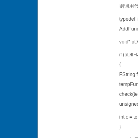
则调用
typedef 
AddFunc
void* pD
if (pDllH
{
FString 
tempFun
check(t
unsigned
int c = 
}