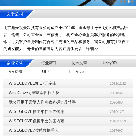
关于公司
北京鑫天视景科技有限公司成立于2011年，至今致力于VR技术和产品研
发、销售。公司重合同、守信誉，并树立全心全意为客户服务的经营理
念，可为客户量身制作符合客户需求的产品和服务。我公司拥有独立自主
的研发能力、专业的售前售后为客户提供更多...
详细>>
企业公告
行业新闻
技术文章
Unity3D
VR专题
UE4
Htc Vive
·
WISEGLOVE19FE+元宇宙
2021/11/22
·
WiseGlove可穿戴柔性握力反
2021/5/26
·
我公司用于康复人机功效的握力反馈手
2020/8/3
·
WISEGLOVE推出柔性压力传感
2019/12/9
·
WISEGLOVE数据手套的国内著
2019/11/29
·
WISEGLOVE7传感数据手套
2017/9/7