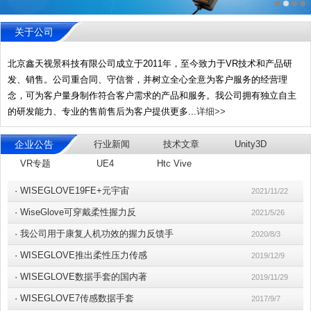
关于公司
北京鑫天视景科技有限公司成立于2011年，至今致力于VR技术和产品研
发、销售。公司重合同、守信誉，并树立全心全意为客户服务的经营理
念，可为客户量身制作符合客户需求的产品和服务。我公司拥有独立自主
的研发能力、专业的售前售后为客户提供更多...
详细>>
企业公告
行业新闻
技术文章
Unity3D
VR专题
UE4
Htc Vive
·
WISEGLOVE19FE+元宇宙
2021/11/22
·
WiseGlove可穿戴柔性握力反
2021/5/26
·
我公司用于康复人机功效的握力反馈手
2020/8/3
·
WISEGLOVE推出柔性压力传感
2019/12/9
·
WISEGLOVE数据手套的国内著
2019/11/29
·
WISEGLOVE7传感数据手套
2017/9/7